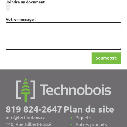
Joindre un document
Votre message :
Soumettre
819 824-2647
Plan de site
info@technobois.ca
Piquets
140, Rue Gilbert-Bossé
Autres produits